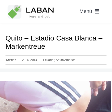
Skip
to
Menü
content
Home
Quito – Estadio Casa Blanca –
Worum geht’s?
Markentreue
Blog
Kristian
20. 4. 2014
Ecuador
,
South America
Hitparade