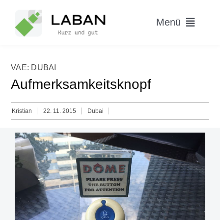
Skip
to
Menü
content
Home
VAE: DUBAI
Aufmerksamkeitsknopf
Worum geht’s?
Blog
Kristian
22. 11. 2015
Dubai
Hitparade