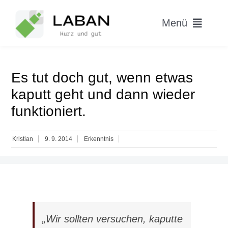
Skip
to
Menü
content
Home
Es tut doch gut, wenn etwas
Worum geht’s?
kaputt geht und dann wieder
funktioniert.
Blog
Kristian
9. 9. 2014
Erkenntnis
Hitparade
„Wir sollten versuchen, kaputte