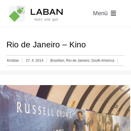
Skip
to
Menü
content
Home
Rio de Janeiro – Kino
Worum geht’s?
Kristian
27. 4. 2014
Brasilien
,
Rio de Janeiro
,
South America
Blog
Hitparade