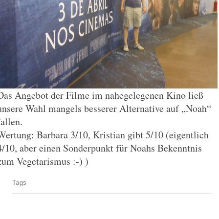
Das Angebot der Filme im nahegelegenen Kino ließ
unsere Wahl mangels besserer Alternative auf „Noah“
fallen.
Wertung: Barbara 3/10, Kristian gibt 5/10 (eigentlich
4/10, aber einen Sonderpunkt für Noahs Bekenntnis
zum Vegetarismus :-) )
Tags