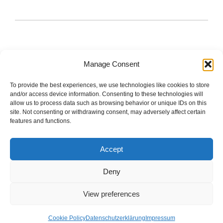
Manage Consent
To provide the best experiences, we use technologies like cookies to store
The good stuff is on Spotify.
and/or access device information. Consenting to these technologies will
allow us to process data such as browsing behavior or unique IDs on this
site. Not consenting or withdrawing consent, may adversely affect certain
features and functions.
Startseite
Accept
Impressum
Deny
Datenschutzerklärung
View preferences
Cookie Policy (EU)
Cookie Policy
Datenschutzerklärung
Impressum