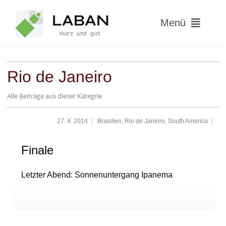
Skip
to
Menü
content
Home
Rio de Janeiro
Worum geht’s?
Alle Beiträge aus dieser Kategrie
Blog
27. 4. 2014
Brasilien
,
Rio de Janeiro
,
South America
Hitparade
Finale
Letzter Abend: Sonnenuntergang Ipanema