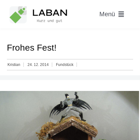
Skip
to
Menü
content
Home
Frohes Fest!
Worum geht’s?
Kristian
24. 12. 2014
Fundstück
Blog
Hitparade