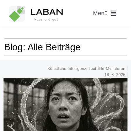
Skip
to
Menü
content
Home
Blog: Alle Beiträge
Worum geht’s?
Blog
Künstliche Intelligenz
,
Text-Bild-Miniaturen
18. 6. 2025
Hitparade