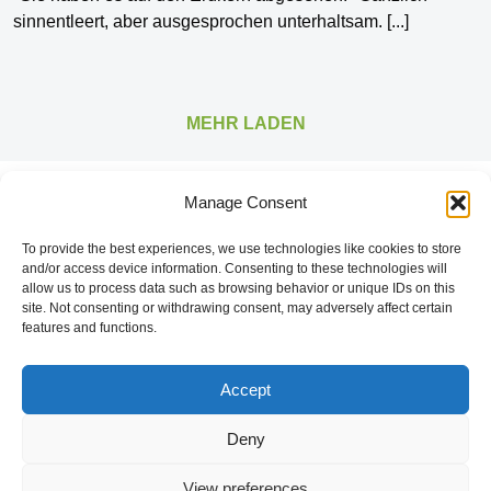
sinnentleert, aber ausgesprochen unterhaltsam.
[...]
MEHR LADEN
Manage Consent
To provide the best experiences, we use technologies like cookies to store
The good stuff is on Spotify.
and/or access device information. Consenting to these technologies will
allow us to process data such as browsing behavior or unique IDs on this
site. Not consenting or withdrawing consent, may adversely affect certain
features and functions.
Startseite
Accept
Impressum
Deny
Datenschutzerklärung
View preferences
Cookie Policy (EU)