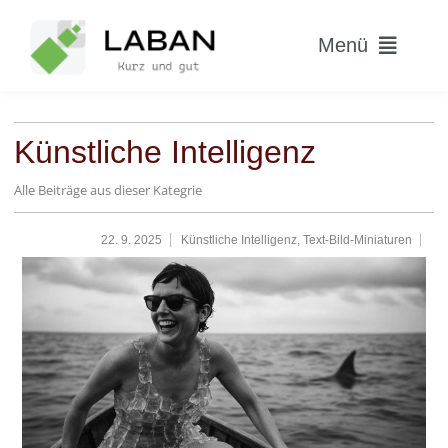
Skip
to
Menü
content
Home
Künstliche Intelligenz
Worum geht’s?
Alle Beiträge aus dieser Kategrie
Blog
22. 9. 2025
Künstliche Intelligenz
,
Text-Bild-Miniaturen
Hitparade