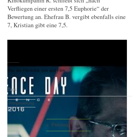
Kinokumpanin R. schließt sich „nach
Verfliegen einer ersten 7,5 Euphorie“ der
Bewertung an. Ehefrau B. vergibt ebenfalls eine
7, Kristian gibt eine 7,5.
Trailer: “Independence Day: Wiederkehr”
Hier die
Filmkritik von epd Film
.
Tags
Filmbewertung
Previous
Next