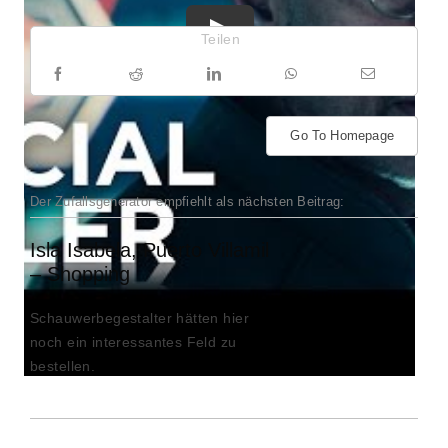
Teilen
Go To Homepage
Der Zufallsgenerator empfiehlt als nächsten Beitrag:
Isla Isabela, Puerto Villamil
– Shopping
Schauwerbegestalter hätten hier
noch ein interessantes Feld zu
bestellen.