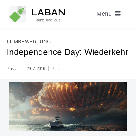
Skip
to
Menü
content
Home
FILMBEWERTUNG
Independence Day: Wiederkehr
Worum geht’s?
Blog
Kristian
29. 7. 2016
Kino
Hitparade