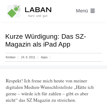
Skip
to
Menü
content
Home
Kurze Würdigung: Das SZ-
Worum geht’s?
Magazin als iPad App
Blog
Kristian
24. 6. 2011
Apps
Hitparade
Respekt! Ich freue mich heute von meiner
digitalen Medien-Wunschlisteliste „Hätte ich
gerne – würde ich für zahlen – gibt es aber
nicht“ das SZ Magazin zu streichen.