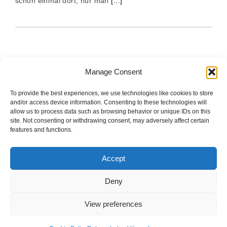
schon einmal dort, nur man
[...]
Manage Consent
To provide the best experiences, we use technologies like cookies to store
The good stuff is on Spotify.
and/or access device information. Consenting to these technologies will
allow us to process data such as browsing behavior or unique IDs on this
site. Not consenting or withdrawing consent, may adversely affect certain
features and functions.
Startseite
Accept
Impressum
Deny
Datenschutzerklärung
View preferences
Cookie Policy (EU)