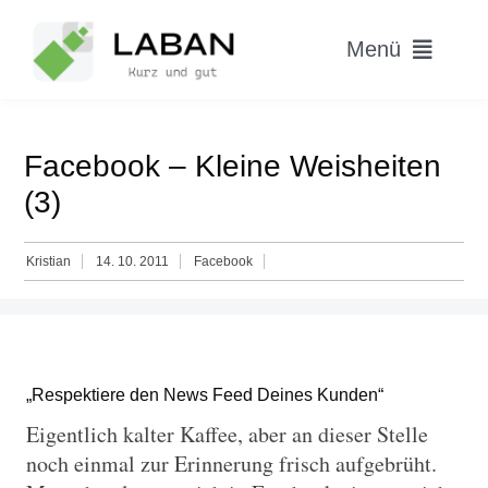
Skip
to
Menü
content
Home
Facebook – Kleine Weisheiten
Worum geht’s?
(3)
Blog
Kristian
14. 10. 2011
Facebook
Hitparade
„Respektiere den News Feed Deines Kunden“
Eigentlich kalter Kaffee, aber an dieser Stelle
noch einmal zur Erinnerung frisch aufgebrüht.