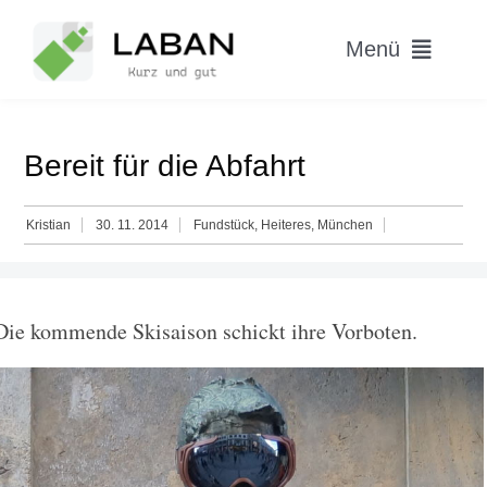
Skip
to
Menü
content
Home
Bereit für die Abfahrt
Worum geht’s?
Kristian
30. 11. 2014
Fundstück
,
Heiteres
,
München
Blog
Hitparade
Die kommende Skisaison schickt ihre Vorboten.