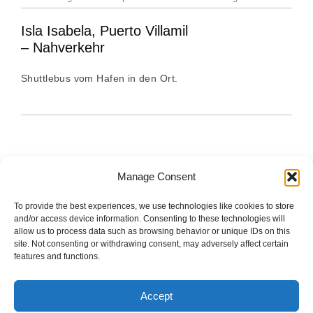
Isla Isabela, Puerto Villamil
– Nahverkehr
Shuttlebus vom Hafen in den Ort.
Manage Consent
To provide the best experiences, we use technologies like cookies to store
The good stuff is on Spotify.
and/or access device information. Consenting to these technologies will
allow us to process data such as browsing behavior or unique IDs on this
site. Not consenting or withdrawing consent, may adversely affect certain
features and functions.
Startseite
Accept
Impressum