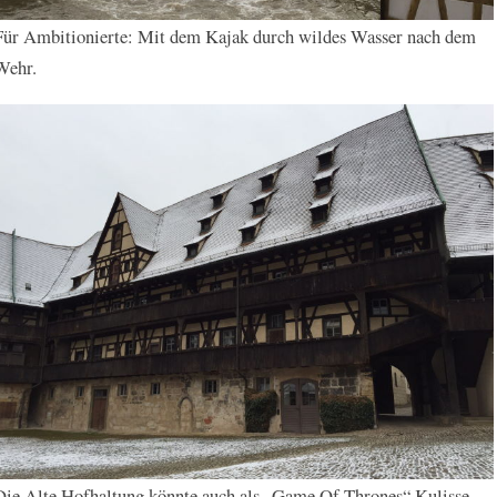
Für Ambitionierte: Mit dem Kajak durch wildes Wasser nach dem
Wehr.
Die Alte Hofhaltung könnte auch als „Game Of Thrones“ Kulisse