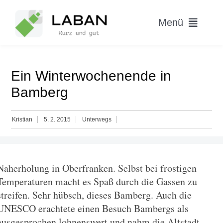
Skip
to
Menü
content
Home
Ein Winterwochenende in
Worum geht’s?
Bamberg
Blog
Kristian
5. 2. 2015
Unterwegs
Hitparade
Naherholung in Oberfranken. Selbst bei frostigen
Temperaturen macht es Spaß durch die Gassen zu
streifen. Sehr hübsch, dieses Bamberg. Auch die
UNESCO erachtete einen Besuch Bambergs als
ausgesprochen lohnenswert und nahm die Altstadt