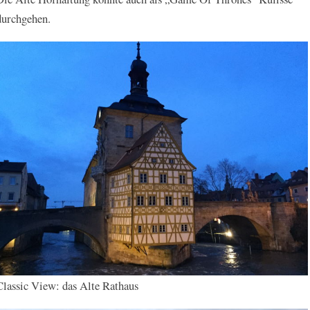
durchgehen.
Classic View: das Alte Rathaus