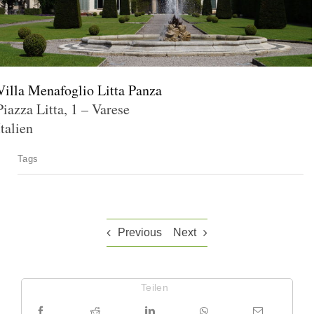
Villa Menafoglio Litta Panza
Piazza Litta, 1 – Varese
Italien
Tags
Previous
Next
Teilen