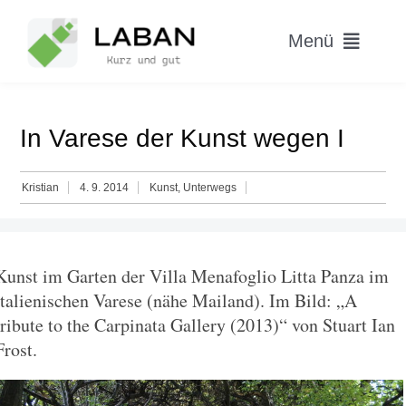
Skip
to
Menü
content
Home
In Varese der Kunst wegen I
Worum geht’s?
Kristian
4. 9. 2014
Kunst
,
Unterwegs
Blog
Hitparade
Kunst im Garten der Villa Menafoglio Litta Panza im
italienischen Varese (nähe Mailand). Im Bild: „A
tribute to the Carpinata Gallery (2013)“ von Stuart Ian
Frost.