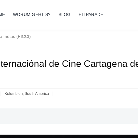
ME
WORUM GEHT’S?
BLOG
HITPARADE
e Indias (FICCI)
Internaciónal de Cine Cartagena d
Kolumbien
,
South America