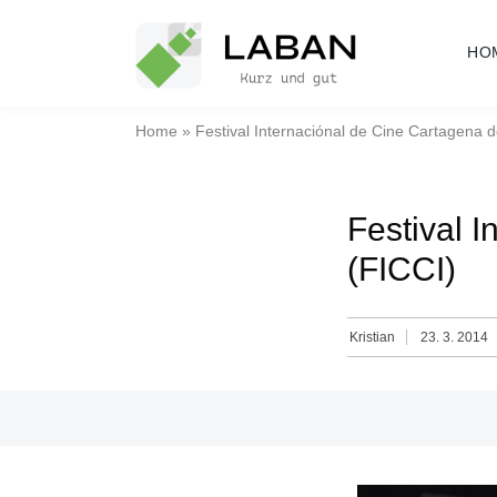
Skip
to
HO
content
Home
»
Festival Internaciónal de Cine Cartagena d
Festival 
(FICCI)
Kristian
23. 3. 2014