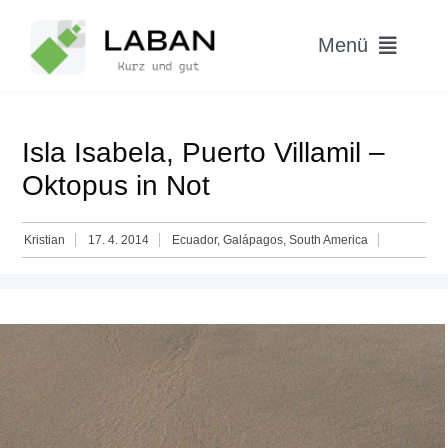
Skip
to
Menü
content
Home
Isla Isabela, Puerto Villamil –
Worum geht’s?
Oktopus in Not
Blog
Kristian
17. 4. 2014
Ecuador
,
Galápagos
,
South America
Hitparade