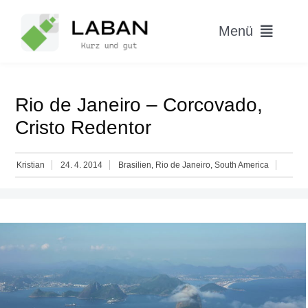
Skip
to
Menü
content
Home
Rio de Janeiro – Corcovado,
Worum geht’s?
Cristo Redentor
Blog
Kristian
24. 4. 2014
Brasilien
,
Rio de Janeiro
,
South America
Hitparade