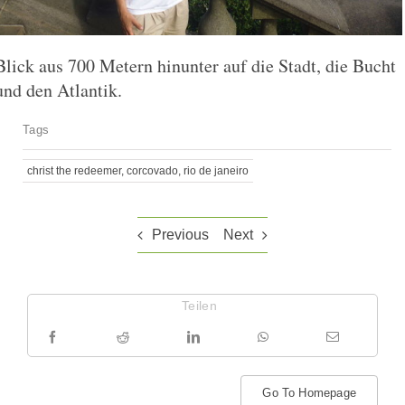
Blick aus 700 Metern hinunter auf die Stadt, die Bucht
und den Atlantik.
Tags
christ the redeemer
,
corcovado
,
rio de janeiro
Previous
Next
Teilen
Go To Homepage