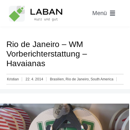
Skip
to
Menü
content
Home
Rio de Janeiro – WM
Worum geht’s?
Vorberichterstattung –
Havaianas
Blog
Kristian
22. 4. 2014
Brasilien
,
Rio de Janeiro
,
South America
Hitparade