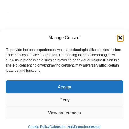
Manage Consent
To provide the best experiences, we use technologies like cookies to store
The good stuff is on Spotify.
and/or access device information. Consenting to these technologies will
allow us to process data such as browsing behavior or unique IDs on this
site. Not consenting or withdrawing consent, may adversely affect certain
features and functions.
Startseite
Accept
Impressum
Deny
Datenschutzerklärung
View preferences
Cookie Policy (EU)
Cookie Policy
Datenschutzerklärung
Impressum