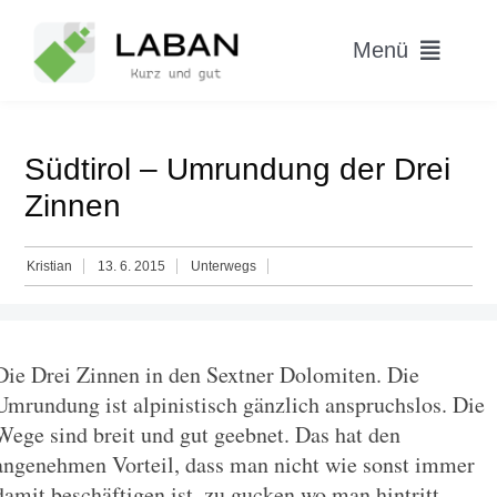
Skip
to
Menü
content
Home
Südtirol – Umrundung der Drei
Worum geht’s?
Zinnen
Blog
Kristian
13. 6. 2015
Unterwegs
Hitparade
Die Drei Zinnen in den Sextner Dolomiten. Die
Umrundung ist alpinistisch gänzlich anspruchslos. Die
Wege sind breit und gut geebnet. Das hat den
angenehmen Vorteil, dass man nicht wie sonst immer
damit beschäftigen ist, zu gucken wo man hintritt,