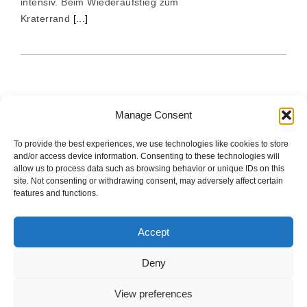
intensiv. Beim Wiederaufstieg zum
Kraterrand
[...]
Manage Consent
To provide the best experiences, we use technologies like cookies to store
The good stuff is on Spotify.
and/or access device information. Consenting to these technologies will
allow us to process data such as browsing behavior or unique IDs on this
site. Not consenting or withdrawing consent, may adversely affect certain
features and functions.
Startseite
Accept
Impressum
Deny
Datenschutzerklärung
View preferences
Cookie Policy (EU)