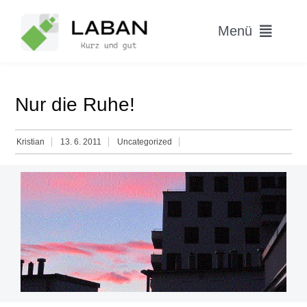
Skip
to
Menü
content
Home
Nur die Ruhe!
Worum geht’s?
Kristian
13. 6. 2011
Uncategorized
Blog
Hitparade