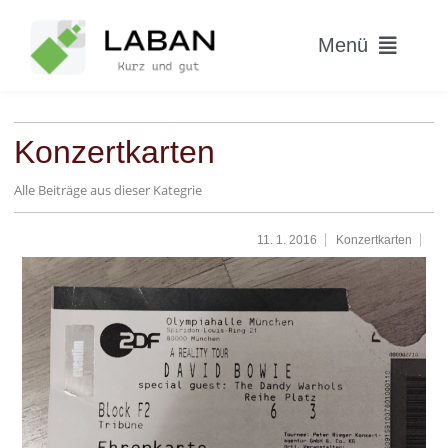
Skip
to
Menü
content
Home
Konzertkarten
Worum geht’s?
Alle Beiträge aus dieser Kategrie
Blog
11. 1. 2016
Konzertkarten
Hitparade