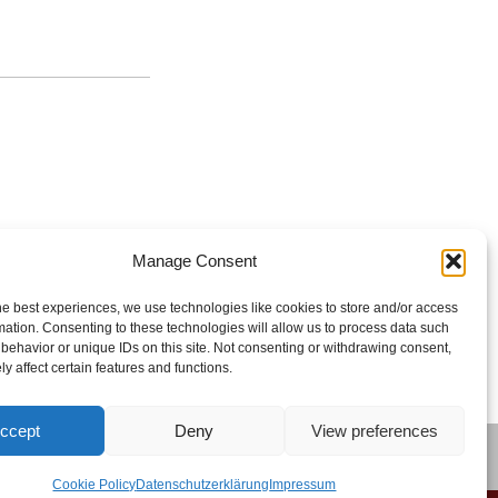
Manage Consent
he best experiences, we use technologies like cookies to store and/or access
mation. Consenting to these technologies will allow us to process data such
behavior or unique IDs on this site. Not consenting or withdrawing consent,
y affect certain features and functions.
ccept
Deny
View preferences
)
Cookie Policy
Datenschutzerklärung
Impressum