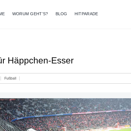
ME
WORUM GEHT’S?
BLOG
HITPARADE
für Häppchen-Esser
Fußball