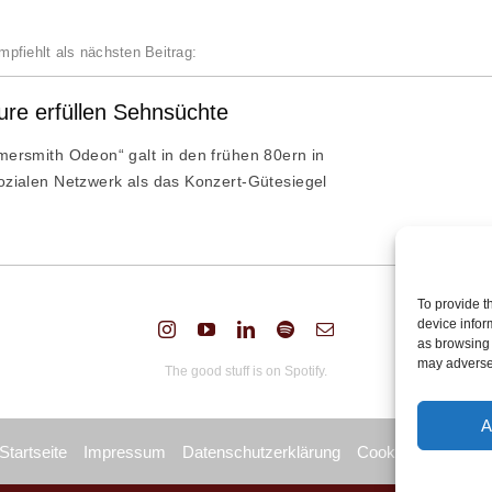
mpfiehlt als nächsten Beitrag:
re erfüllen Sehnsüchte
ersmith Odeon“ galt in den frühen 80ern in
zialen Netzwerk als das Konzert-Gütesiegel
To provide t
device infor
as browsing 
may adversel
The good stuff is on Spotify.
A
Startseite
Impressum
Datenschutzerklärung
Cookie Policy (EU