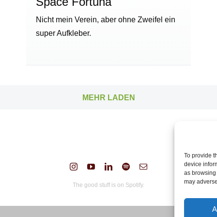
Space Fortuna
Nicht mein Verein, aber ohne Zweifel ein
super Aufkleber.
MEHR LADEN
To provide t
device infor
as browsing 
may adversel
The good stuff is on Spotify.
A